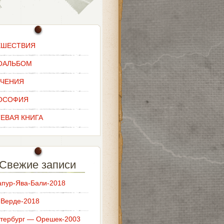
ЕШЕСТВИЯ
ОАЛЬБОМ
ЕЧЕНИЯ
ОСОФИЯ
ЕВАЯ КНИГА
Свежие записи
апур-Ява-Бали-2018
-Верде-2018
етербург — Орешек-2003