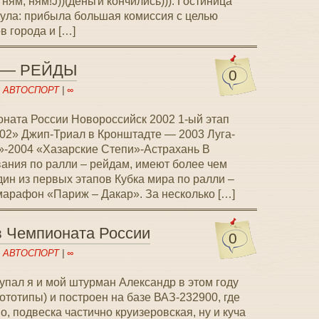
ням, ням!J))(деньги кончились))). Гостиница
нула: прибыла большая комиссия с целью
в города и […]
 — РЕЙДЫ
0
n
АВТОСПОРТ
|
∞
оната России Новороссийск 2002 1-ый этап
02» Джип-Триал в Кронштадте — 2003 Луга-
-2004 «Хазарские Степи»-Астрахань В
ния по ралли – рейдам, имеют более чем
ин из первых этапов Кубка мира по ралли –
арафон «Париж – Дакар». За несколько […]
в Чемпионата России
0
n
АВТОСПОРТ
|
∞
упал я и мой штурман Александр в этом году
ототипы) и построен на базе ВАЗ-232900, где
о, подвеска частично круизеровская, ну и куча