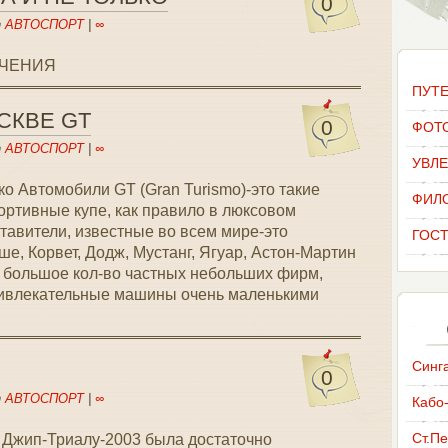
0
n
АВТОСПОРТ
|
∞
ЛЕЧЕНИЯ
ПУТ
СКВЕ GT
0
ФОТ
n
АВТОСПОРТ
|
∞
УВЛ
о Автомобили GT (Gran Turismo)-это такие
ФИЛ
ртивные купе, как правило в люксовом
тавители, известные во всем мире-это
ГОСТ
, Корвет, Додж, Мустанг, Ягуар, Астон-Мартин
ет большое кол-во частных небольших фирм,
ривлекательные машины очень маленькими
Синг
0
n
АВТОСПОРТ
|
∞
Кабо
Ст.П
 Джип-Триалу-2003 была достаточно