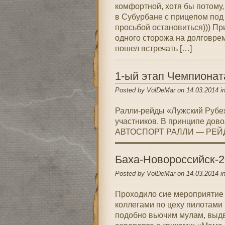
комфортной, хотя бы потому,
в Субурбане с прицепом под
просьбой остановиться))) При
одного сторожа на долговре
пошел встречать […]
1-ый этап Чемпионат
Posted by VolDeMar on 14.03.2014 i
Ралли-рейды «Лужский Рубеж»
участников. В принципе дово
АВТОСПОРТ РАЛЛИ — РЕЙ
Баха-Новороссийск-2
Posted by VolDeMar on 14.03.2014 i
Проходило сие мероприятие с
коллегами по цеху пилотами 
подобно вьючим мулам, выдв