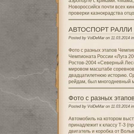
аэропорте с криками: «Мама, 
Новороссийск почти всех ки
проверки казнокрадства отцо
АВТОСПОРТ РАЛЛИ
Posted by VolDeMar on 11.03.2014 i
Фото с разных этапов Чемпи
Чемпионата России «Луга 20
Ростов-2004 «Северный Лес»
мировом масштабе соревнова
двадцатилетнюю историю. Од
рейдам, был многодневный м
Фото с разных этапо
Posted by VolDeMar on 11.03.2014 i
Автомобиль на котором выст
принадлежит к классу Т-3 (пр
двигатель и коробка от Вольв