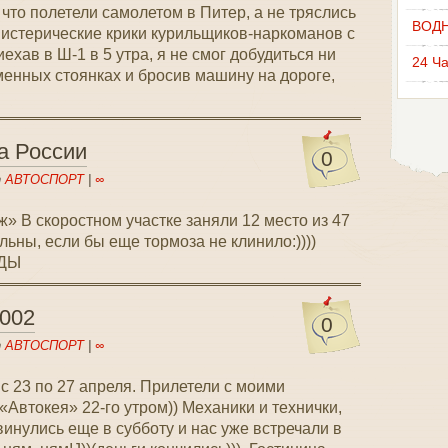
 что полетели самолетом в Питер, а не тряслись
ВОД
 истерические крики курильщиков-наркоманов с
ехав в Ш-1 в 5 утра, я не смог добудиться ни
24 Ч
менных стоянках и бросив машину на дороге,
а России
0
n
АВТОСПОРТ
|
∞
 В скоростном участке заняли 12 место из 47
льны, если бы еще тормоза не клинило:))))
ДЫ
002
0
n
АВТОСПОРТ
|
∞
 23 по 27 апреля. Прилетели с моими
«Автокея» 22-го утром)) Механики и технички,
инулись еще в субботу и нас уже встречали в