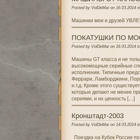
Posted by VolDeMar on 16.03.2014 i
Машинки мои и друзей УВ
ПОКАТУШКИ ПО МО
Posted by VolDeMar on 16.03.2014 i
Машины GT класса и не тольк
высокомощные серийные спо
исполнении. Типичные предс
Феррари, Ламборджини, Порше
и.т.д. Кроме этого существу
которые делают не менее п
сериями, и их ценность […]
Кронштадт-2003
Posted by VolDeMar on 14.03.2014 i
Поездка на Кубок России по